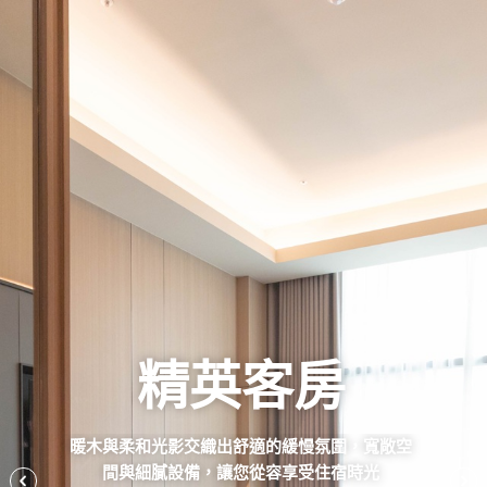
精英客房
暖木與柔和光影交織出舒適的緩慢氛圍，寬敞空
間與細膩設備，讓您從容享受住宿時光
Previous
Nex