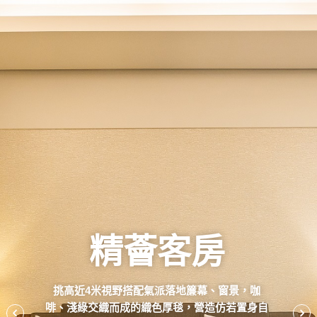
精薈客房
挑高近4米視野搭配氣派落地簾幕、窗景，咖
啡、淺綠交織而成的織色厚毯，營造仿若置身自
Previous
Nex